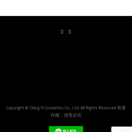
Copyright © Ching Yi Cosmetics Co., Ltd. All Rights Reserved 有著
作權，侵害必究