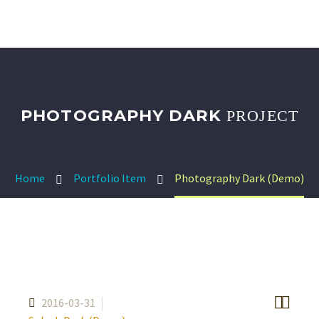
PHOTOGRAPHY DARK
PROJECT
Home
Portfolio Item
Photography Dark (Demo)


2016-03-31