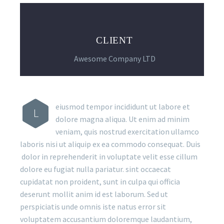
CLIENT
Awesome Company LTD
eiusmod tempor incididunt ut labore et
L
dolore magna aliqua. Ut enim ad minim
veniam, quis nostrud exercitation ullamco
laboris nisi ut aliquip ex ea commodo consequat. Duis
dolor in reprehenderit in voluptate velit esse cillum
dolore eu fugiat nulla pariatur. sint occaecat
cupidatat non proident, sunt in culpa qui officia
deserunt mollit anim id est laborum. Sed ut
perspiciatis unde omnis iste natus error sit
voluptatem accusantium doloremque laudantium,