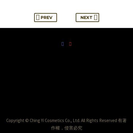
PREV
NEXT
Copyright © Ching Yi Cosmetics Co., Ltd. All Rights Reserved 有著
作權，侵害必究