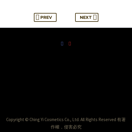
PREV
NEXT
Copyright © Ching Yi Cosmetics Co., Ltd. All Rights Reserved 有著
作權，侵害必究