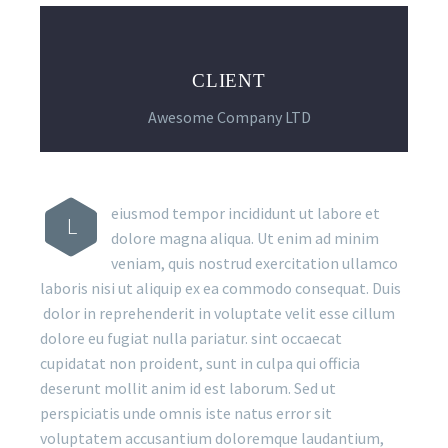
CLIENT
Awesome Company LTD
eiusmod tempor incididunt ut labore et
L
dolore magna aliqua. Ut enim ad minim
veniam, quis nostrud exercitation ullamco
laboris nisi ut aliquip ex ea commodo consequat. Duis
dolor in reprehenderit in voluptate velit esse cillum
dolore eu fugiat nulla pariatur. sint occaecat
cupidatat non proident, sunt in culpa qui officia
deserunt mollit anim id est laborum. Sed ut
perspiciatis unde omnis iste natus error sit
voluptatem accusantium doloremque laudantium,