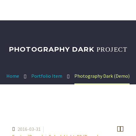
PHOTOGRAPHY DARK
PROJECT
Home
Portfolio Item
Photography Dark (Demo)


2016-03-31