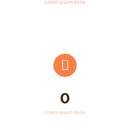
Lorem ipsum dolor


0
Lorem ipsum dolor