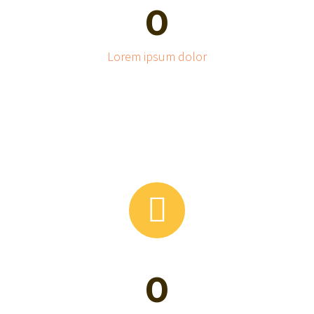
0
Lorem ipsum dolor


0