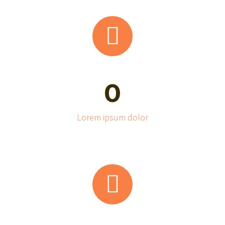


0
Lorem ipsum dolor

