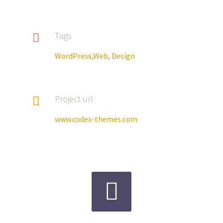
Tags

WordPress,Web, Design
Project url

www.codex-themes.com

