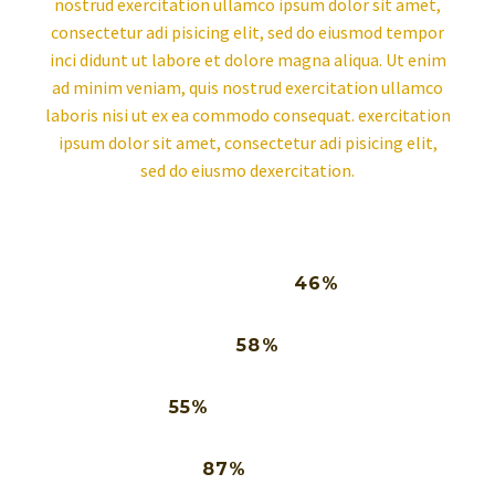
nostrud exercitation ullamco ipsum dolor sit amet,
consectetur adi pisicing elit, sed do eiusmod tempor
inci didunt ut labore et dolore magna aliqua. Ut enim
ad minim veniam, quis nostrud exercitation ullamco
laboris nisi ut ex ea commodo consequat. exercitation
ipsum dolor sit amet, consectetur adi pisicing elit,
sed do eiusmo dexercitation.
USABILITY & DESIGN
46%
PROGRAMMING
58%
TESTING
55%
DATABASES
87%