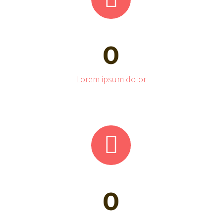
0
Lorem ipsum dolor


0