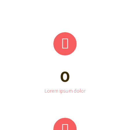


0
Lorem ipsum dolor

