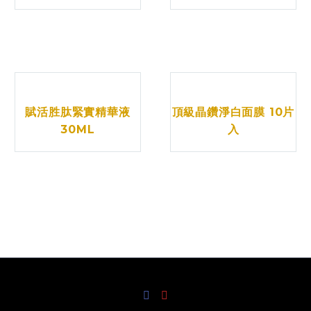
賦活胜肽緊實精華液
頂級晶鑽淨白面膜 10片
30ML
入