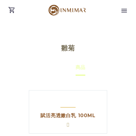
雛菊
Home
商品
賦活亮透嫩白乳 100ML
繁體中文
(
繁體中文
)