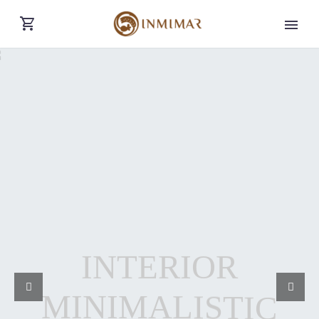
I
N
T
E
R
I
O
R
M
I
N
I
M
A
L
I
S
T
I
C