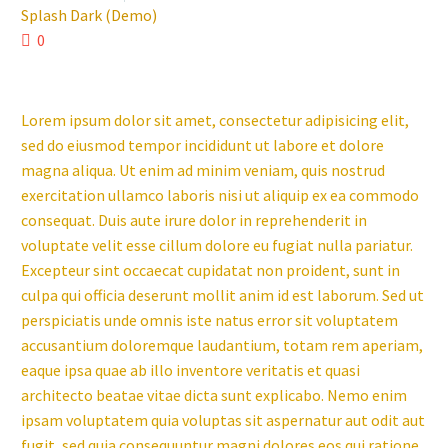
Splash Dark (Demo)
0
Lorem ipsum dolor sit amet, consectetur adipisicing elit,
sed do eiusmod tempor incididunt ut labore et dolore
magna aliqua. Ut enim ad minim veniam, quis nostrud
exercitation ullamco laboris nisi ut aliquip ex ea commodo
consequat. Duis aute irure dolor in reprehenderit in
voluptate velit esse cillum dolore eu fugiat nulla pariatur.
Excepteur sint occaecat cupidatat non proident, sunt in
culpa qui officia deserunt mollit anim id est laborum. Sed ut
perspiciatis unde omnis iste natus error sit voluptatem
accusantium doloremque laudantium, totam rem aperiam,
eaque ipsa quae ab illo inventore veritatis et quasi
architecto beatae vitae dicta sunt explicabo. Nemo enim
ipsam voluptatem quia voluptas sit aspernatur aut odit aut
fugit, sed quia consequuntur magni dolores eos qui ratione