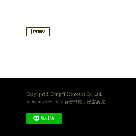
PREV
Copyright © Ching Yi Cosmetics Co., Ltd.
All Rights Reserved 有著作權，侵害必究