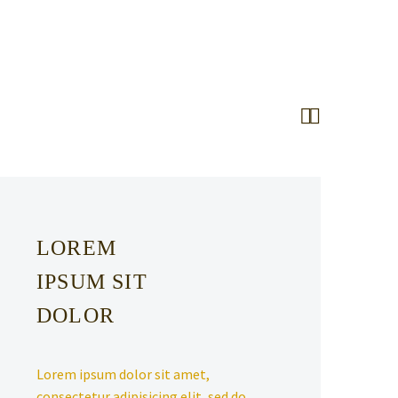


LOREM
IPSUM SIT
DOLOR
Lorem ipsum dolor sit amet,
consectetur adipisicing elit, sed do