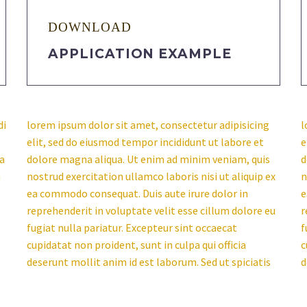
DOWNLOAD
APPLICATION EXAMPLE
di
lorem ipsum dolor sit amet, consectetur adipisicing
l
elit, sed do eiusmod tempor incididunt ut labore et
e
na
dolore magna aliqua. Ut enim ad minim veniam, quis
d
n
nostrud exercitation ullamco laboris nisi ut aliquip ex
n
ea commodo consequat. Duis aute irure dolor in
e
reprehenderit in voluptate velit esse cillum dolore eu
r
fugiat nulla pariatur. Excepteur sint occaecat
f
cupidatat non proident, sunt in culpa qui officia
c
deserunt mollit anim id est laborum. Sed ut spiciatis
d