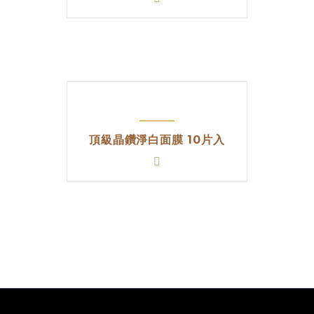
頂級晶鑽淨白面膜 10片入