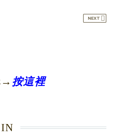
NEXT
購→
按這裡
 IN