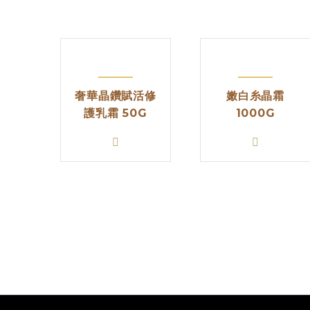
奢華晶鑽賦活修
嫩白糸晶霜
護乳霜 50G
1000G