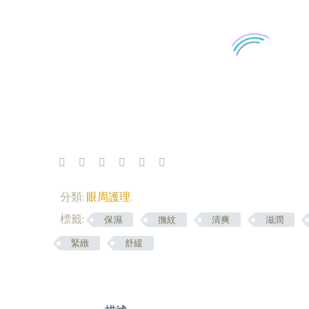
分類:
眼周護理
.
標籤:
保濕
撫紋
清爽
滋潤
緊緻
舒緩