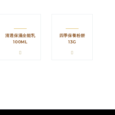
清透保濕全能乳
四季保養粉餅
100ML
13G