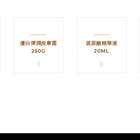
優白彈潤按摩霜
玻尿酸精華液
250G
20ML