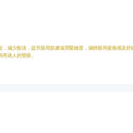
紋，減少黯淡，提升眼周肌膚滋潤緊緻度，減輕眼周疲倦感及舒
明亮迷人的雙眼。